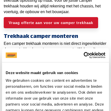
trekhaak oplossing op maat. Voor de juiste camper
trekhaak houden wij altijd rekening met het chassis, het
voertuig, de opbouw en het bouwjaar.
Vraag offerte aan voor uw camper trekhaak
Trekhaak camper monteren
Een camper trekhaak monteren is niet direct ingewikkelder
dan een trekhaak monteren aan een auto. Wel wordt
camper trekhaak montage op een andere manier gedaan.
In sommige gevallen is het noodzakelijk om eerst het
chassis te verlengen voor extra draagkracht. Bij de offerte
wordt er rekening gehouden met al deze aspecten. Bent u
Deze website maakt gebruik van cookies
tevreden met de camper trekhaak oplossing die wij u
We gebruiken cookies om content en advertenties te
kunnen bieden? Maak dan een afspraak met een vestiging
personaliseren, om functies voor social media te bieden
om de trekhaak aan uw camper te laten bevestigen. Dit
en om ons websiteverkeer te analyseren. Ook delen we
kunt u online doen of te bellen naar de klantenservice.
informatie over uw gebruik van onze site met onze
Afneembare camper trekhaak
partners voor social media, adverteren en analyse. Deze
partners kunnen deze gegevens combineren met andere