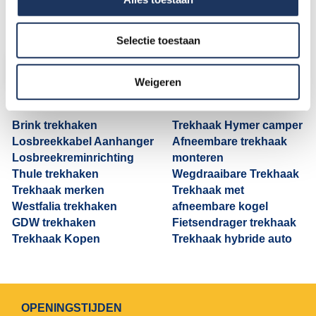
Bekijk het overzicht met
vestigingen
om voor u de
dichtstbijzijnde vestiging te vinden.
Selectie toestaan
Vraag offerte aan voor uw camper trekhaak
Weigeren
Meer informatie
Brink trekhaken
Trekhaak Hymer camper
Losbreekkabel Aanhanger
Afneembare trekhaak
Losbreekreminrichting
monteren
Thule trekhaken
Wegdraaibare Trekhaak
Trekhaak merken
Trekhaak met
Westfalia trekhaken
afneembare kogel
GDW trekhaken
Fietsendrager trekhaak
Trekhaak Kopen
Trekhaak hybride auto
OPENINGSTIJDEN