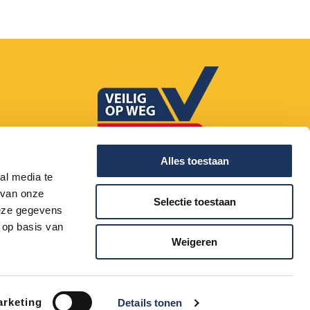
085 - 20 20 660
Alles toestaan
al media te
 van onze
Selectie toestaan
deze gegevens
 op basis van
Weigeren
Disclaimer
Privacy
Cookies
Voorwaarden
rketing
Details tonen