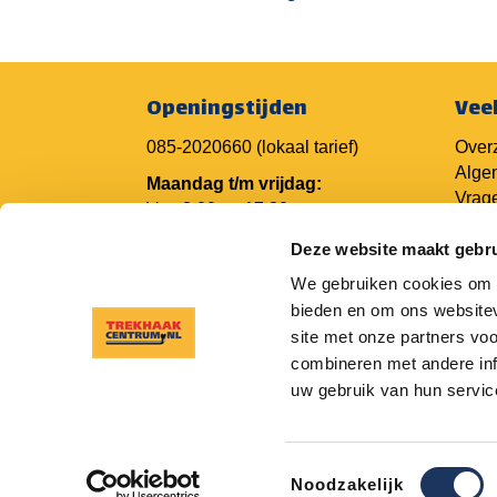
Openingstijden
Vee
085-2020660
(lokaal tarief)
Overz
Alge
Maandag t/m vrijdag:
Vrage
Van 8.00 tot 17.30 uur
Vrage
Deze website maakt gebru
Vrage
Camp
We gebruiken cookies om c
Trekh
bieden en om ons websitev
Trek
site met onze partners vo
combineren met andere inf
uw gebruik van hun servic
Toestemmingsselectie
Noodzakelijk