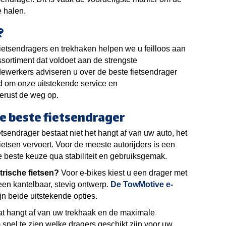
e halen.
?
fietsendragers en trekhaken helpen we u feilloos aan
sortiment dat voldoet aan de strengste
werkers adviseren u over de beste fietsendrager
d om onze uitstekende service en
gerust de weg op.
e beste fietsendrager
tsendrager bestaat niet het hangt af van uw auto, het
fietsen vervoert. Voor de meeste autorijders is een
e beste keuze qua stabiliteit en gebruiksgemak.
trische fietsen?
Voor e-bikes kiest u een drager met
een kantelbaar, stevig ontwerp.
De TowMotive e-
jn beide uitstekende opties.
t hangt af van uw trekhaak en de maximale
snel te zien welke dragers geschikt zijn voor uw