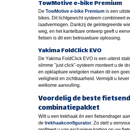
TowMotive e-bike Premium
De
TowMotive e-bike Premium
is een uitst
bikes. Dit lichtgewicht systeem combineert
laadvermogen. Dankzij de geïntegreerde wiel
weg, en het kantelbare ontwerp geeft u eenvo
fietsen is dit een betrouwbare oplossing.
Yakima FoldClick EVO
De Yakima FoldClick EVO is een uiterst stabi
slimme "just click"-systeem monteert u de d
en opklapbare wielgoten maken dit een goed
veiligheid en zichtbaarheid. Vermijdt u lieve
welkome aanvulling.
Voordelig de beste fietsen
combinatiepakket
Wilt u een trekhaak én een fietsendrager aa
de
trekhaakconfigurator
. Zo stelt u eenvo
profiteert u van exclusieve korting op uw fie