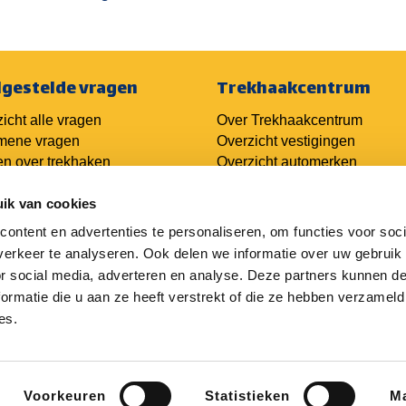
lgestelde vragen
Trekhaakcentrum
icht alle vragen
Over Trekhaakcentrum
mene vragen
Overzicht vestigingen
n over trekhaken
Overzicht automerken
n over kabelsets
Ondernemers
ik van cookies
n over techniek
er trekhaken
ontent en advertenties te personaliseren, om functies voor soci
Franchiseformule
aakofferte aanvragen
Login oude portal
erkeer te analyseren. Ook delen we informatie over uw gebruik
haak monteren
Login nieuwe portal
or social media, adverteren en analyse. Deze partners kunnen 
ormatie die u aan ze heeft verstrekt of die ze hebben verzameld
es.
Voorkeuren
Statistieken
Ma