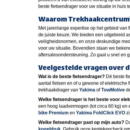
beste fietsendrager voor uw situatie in huis t
Waarom Trekhaakcentrum
Met jarenlange expertise op het gebied van 
de juiste keuze. We bieden een uitgebreid as
veiligheidsnormen, en onze deskundige mede
voor uw situatie. Bovendien staan we beken
aftersalesondersteuning. Zo gaat u snel en 
Veelgestelde vragen over d
Wat is de beste fietsendrager?
Dé beste fie
aantal fietsen en of u gewone of elektrische 
trekhaakdrager van
Yakima
of
TowMotive
d
Welke fietsendrager is het beste voor elek
een hoog laadvermogen (tot circa 60 kg) en 
bike Premium
en
Yakima FoldClick EVO
zi
Welke fietsendrager past op mijn auto?
Da
kogeldruk
. Gebruik onze kentekencheck om 