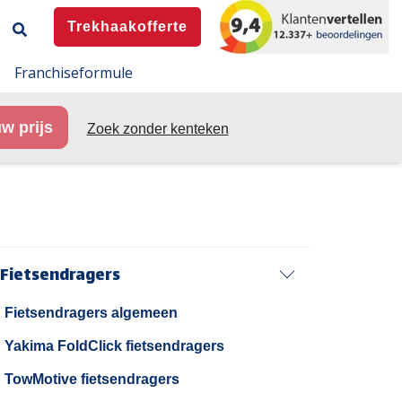
Trekhaakofferte
Franchiseformule
w prijs
Zoek zonder kenteken
Fietsendragers
Fietsendragers algemeen
Yakima FoldClick fietsendragers
TowMotive fietsendragers