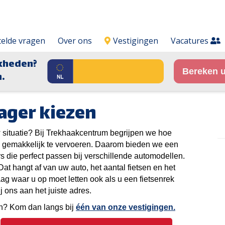
telde vragen
Over ons
Vestigingen
Vacatures
kheden?
Bereken u
.
ager kiezen
 situatie? Bij Trekhaakcentrum begrijpen we hoe
en gemakkelijk te vervoeren. Daarom bieden we een
 die perfect passen bij verschillende automodellen.
at hangt af van uw auto, het aantal fietsen en het
aag waar u op moet letten ook als u een fietsenrek
j ons aan het juiste adres.
en? Kom dan langs bij
één van onze vestigingen.