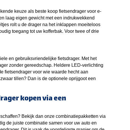
ekende keuze als beste koop fietsendrager voor e-
 een laag eigen gewicht met een indrukwekkend
tjes rolt u de drager na het inklappen moeiteloos
udig toegang tot uw kofferbak. Voor twee of drie
ele en gebruiksvriendelijke fietsdrager. Met het
rager zonder gereedschap. Heldere LED-verlichting
e fietsendrager voor wie waarde hecht aan
r zwaar tillen? Dan is de optionele oprijgoot een
drager kopen via een
nschaffen? Bekijk dan onze combinatiepakketten via
udig de juiste combinatie samen voor uw auto en
tsendrager. Dit is vaak de voordeligste manier om de