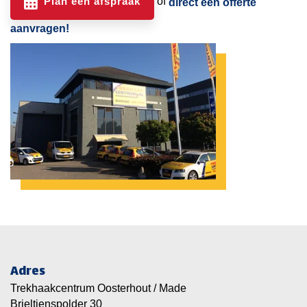
Plan een afspraak
of
direct een offerte
aanvragen!
Adres
Trekhaakcentrum Oosterhout / Made
Brieltjenspolder 30