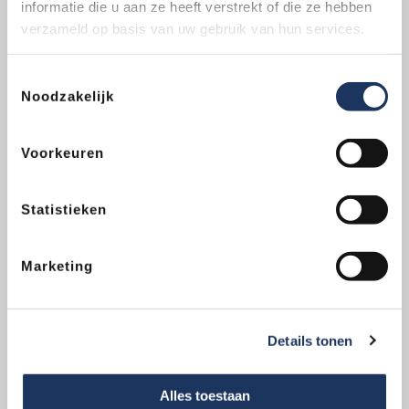
informatie die u aan ze heeft verstrekt of die ze hebben
brandstof)
verzameld op basis van uw gebruik van hun services.
All-inclusive prijs zonder verrassingen
Toestemmingsselectie
vestigingen, altijd één bij je in de buurt
Noodzakelijk
Voorkeuren
Trekhaakcentrum in cijfers
102
Statistieken
Vestigingen
Marketing
150,000
Details tonen
Trekhaakmontages
1,500
Alles toestaan