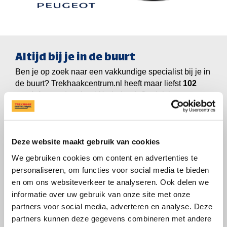
Altijd bij je in de buurt
Ben je op zoek naar een vakkundige specialist bij je in
de buurt? Trekhaakcentrum.nl heeft maar liefst
vestigingen
door heel Nederland. Ontdek jouw
dichtstbijzijnde vestiging of bel ons om je vragen te
stellen.
|
085-2020660
Vind je vestiging
Deze website maakt gebruik van cookies
We gebruiken cookies om content en advertenties te
Dit mag je van ons verwachten
personaliseren, om functies voor social media te bieden
Levenslange garantie
op
en om ons websiteverkeer te analyseren. Ook delen we
de montage
informatie over uw gebruik van onze site met onze
partners voor social media, adverteren en analyse. Deze
Montage gereed in 1 dag
partners kunnen deze gegevens combineren met andere
Huurvrije leenauto (excl.