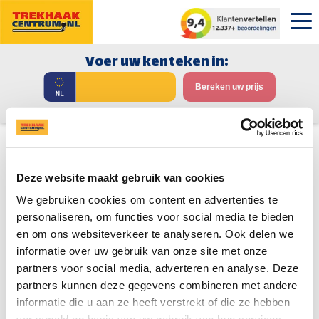
Voer uw kenteken in:
Bereken uw prijs
Zoek zonder kenteken
Trekhaak Volkswagen
ID.Polo
Deze website maakt gebruik van cookies
Hou mij op de hoogte!
We gebruiken cookies om content en advertenties te
personaliseren, om functies voor social media te bieden
Op dit moment is er nog geen trekhaak beschikbaar voor de
en om ons websiteverkeer te analyseren. Ook delen we
Volkswagen ID.Polo.
informatie over uw gebruik van onze site met onze
Laat uw naam en emailadres achter en wij sturen u direct een
partners voor social media, adverteren en analyse. Deze
bericht zodra er een trekhaak beschikbaar komt voor de
partners kunnen deze gegevens combineren met andere
Volkswagen ID.Polo
.
informatie die u aan ze heeft verstrekt of die ze hebben
U kunt dan geheel vrijblijvend een offerte aanvragen.