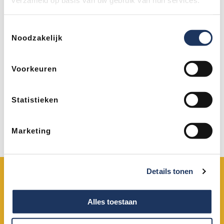
verzameld op basis van uw gebruik van hun services.
Uw volledige naam
Toestemmingsselectie
Noodzakelijk
Uw emailadres
*
Voorkeuren
Uw telefoonnummer (optioneel)
Statistieken
Marketing
Verzenden
Details tonen
OPENINGSTIJDEN
085-2020660
(lokaal tarief)
Alles toestaan
Maandag t/m vrijdag:
Van 8.00 tot 17.30 uur