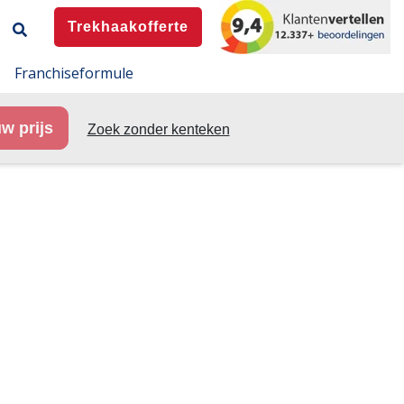
Trekhaakofferte
Franchiseformule
w prijs
Zoek zonder kenteken