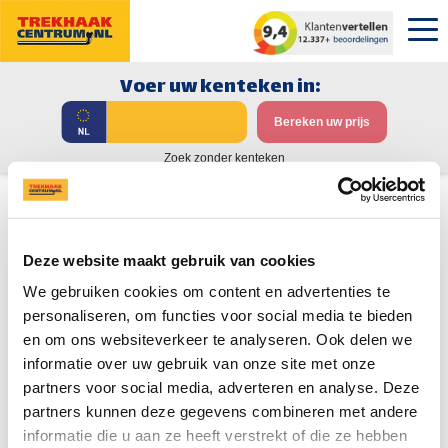
Voer uw kenteken in:
Bereken uw prijs
Zoek zonder kenteken
Trekhaak Mercedes GLC (X540)
Deze website maakt gebruik van cookies
Hou mij op de hoogte!
We gebruiken cookies om content en advertenties te
Op dit moment is er nog geen trekhaak beschikbaar voor de
personaliseren, om functies voor social media te bieden
Mercedes GLC (X540).
en om ons websiteverkeer te analyseren. Ook delen we
Laat uw naam en e-mailadres achter en wij sturen u direct een
informatie over uw gebruik van onze site met onze
bericht zodra er een trekhaak beschikbaar komt voor de
partners voor social media, adverteren en analyse. Deze
Mercedes GLC (X540)
.
partners kunnen deze gegevens combineren met andere
U kunt dan geheel vrijblijvend een offerte aanvragen.
informatie die u aan ze heeft verstrekt of die ze hebben