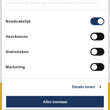
verzameld op basis van uw gebruik van hun services.
Uw volledige naam
Toestemmingsselectie
Noodzakelijk
Uw emailadres
*
Voorkeuren
Uw telefoonnummer (optioneel)
Statistieken
Marketing
Verzenden
Details tonen
OPENINGSTIJDEN
085-2020660
(lokaal tarief)
Alles toestaan
Maandag t/m vrijdag: