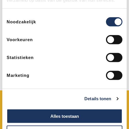
verzameld op basis van uw gebruik van hun services.
Uw volledige naam
Toestemmingsselectie
Noodzakelijk
Uw emailadres
*
Voorkeuren
Uw telefoonnummer (optioneel)
Statistieken
Marketing
Verzenden
Details tonen
OPENINGSTIJDEN
085-2020660
(lokaal tarief)
Alles toestaan
Maandag t/m vrijdag:
Van 8.00 tot 17.30 uur