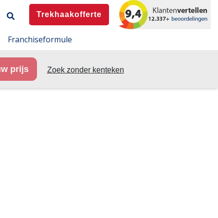
Trekhaakofferte
Franchiseformule
w prijs
Zoek zonder kenteken