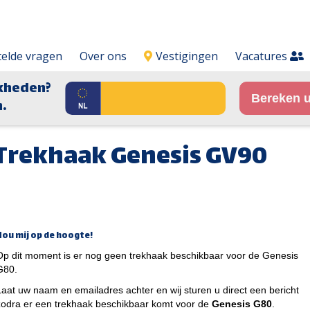
telde vragen
Over ons
Vestigingen
Vacatures
kheden?
Bereken u
.
Trekhaak Genesis GV90
Hou mij op de hoogte!
Op dit moment is er nog geen trekhaak beschikbaar voor de Genesis
G80.
Laat uw naam en emailadres achter en wij sturen u direct een bericht
zodra er een trekhaak beschikbaar komt voor de
Genesis G80
.