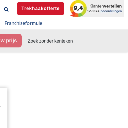
Trekhaakofferte
Franchiseformule
w prijs
Zoek zonder kenteken
.