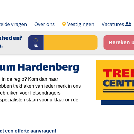
telde vragen
Over ons
Vestigingen
Vacatures
kheden?
Bereken u
.
rum Hardenberg
n in de regio? Kom dan naar
bben trekhaken van ieder merk in ons
gebruiken voor fietsendragers,
ecialisten staan voor u klaar om de
.
ect een offerte aanvragen!