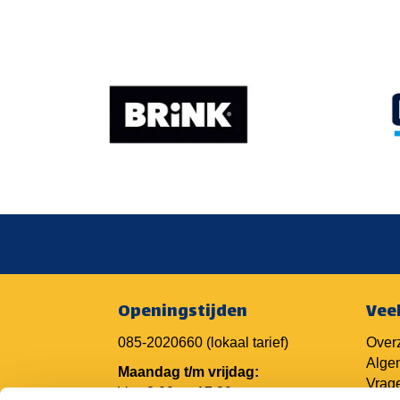
Openingstijden
Vee
085-2020660
(lokaal tarief)
Overz
Alge
Maandag t/m vrijdag:
Vrage
Van 8.00 tot 17.30 uur