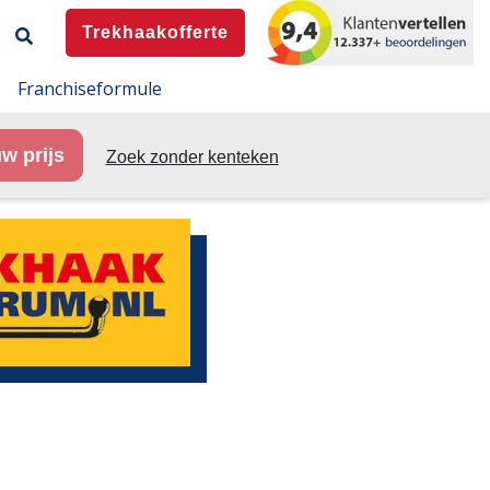
Trekhaakofferte
Franchiseformule
w prijs
Zoek zonder kenteken