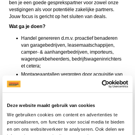
ben je een goede gesprekspartner voor zowel onze
vestigingen als voor potentiële zakelijke partners.
Jouw focus is gericht op het sluiten van deals.
Wat ga je doen?
Handel genereren d.m.v. proactief benaderen
van garagebedrijven, leasemaatschappijen,
camper- & aanhangerbedrijven, importeurs,
wagenparkbeheerders, bedrijfswageninrichters
et cetera;
Montageaantallen vergroten door acquisitie van
nieuwe vestigingen op strategische locaties;
Relatiebeheer van het bestaande netwerk.
Dit vragen we van jou:
Deze website maakt gebruik van cookies
Je hebt minimaal een HBO werk- en denkniveau.
We gebruiken cookies om content en advertenties te
Je hebt een commercieel trackrecord: Je hebt
personaliseren, om functies voor social media te bieden
laten zien dat je in staat bent om nieuwe B2B
en om ons websiteverkeer te analyseren. Ook delen we