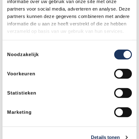
klanten te werven in een competitieve markt.
informatie over uw gebruik van onze site met onze
partners voor social media, adverteren en analyse. Deze
Je bent vasthoudend en weet op een charmante
partners kunnen deze gegevens combineren met andere
wijze aan tafel te komen bij nieuwe relaties.
informatie die u aan ze heeft verstrekt of die ze hebben
Je hebt een aantal jaren relevante werkervaring
verzameld op basis van uw gebruik van hun services.
in een soortgelijke functie.
Je hebt een netwerk in de Automotive-branche of
wilt er veel energie in steken om dat op te
Toestemmingsselectie
Noodzakelijk
bouwen.
Je hebt een proactieve instelling en bent
resultaatgericht.
Voorkeuren
Je beschikt over goede communicatieve
vaardigheden en kan zelfstandig werken.
Statistieken
Wat bieden we jou?
Een uitdagende functie
Marketing
Uitstekende primaire en secundaire
arbeidsvoorwaarden
Een laptop, telefoon en auto van de zaak
Details tonen