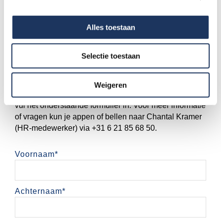
De mogelijkheid om jezelf te ontwikkelen
Een fijne organisatie met
Alles toestaan
doorgroeimogelijkheden
Gezellige personeelsactiviteiten
Selectie toestaan
Ben jij de salestijger die wij zoeken?
Heb je interesse in deze functie? Stuur je CV en
Weigeren
motivatiebrief dan naar
hr@towmotivegroup.com
. Of
vul het onderstaande formulier in. Voor meer informatie
of vragen kun je appen of bellen naar Chantal Kramer
(HR-medewerker) via +31 6 21 85 68 50.
Voornaam
*
Achternaam
*