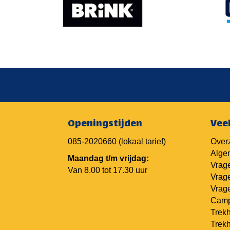
Openingstijden
Vee
085-2020660
(lokaal tarief)
Overz
Alge
Maandag t/m vrijdag:
Vrage
Van 8.00 tot 17.30 uur
Vrage
Vrage
Camp
Trekh
Trek