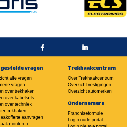
lgestelde vragen
Trekhaakcentrum
icht alle vragen
Over Trekhaakcentrum
mene vragen
Overzicht vestigingen
n over trekhaken
Overzicht automerken
n over kabelsets
Ondernemers
n over techniek
er trekhaken
Franchiseformule
aakofferte aanvragen
Login oude portal
haak monteren
Login nieuwe portal