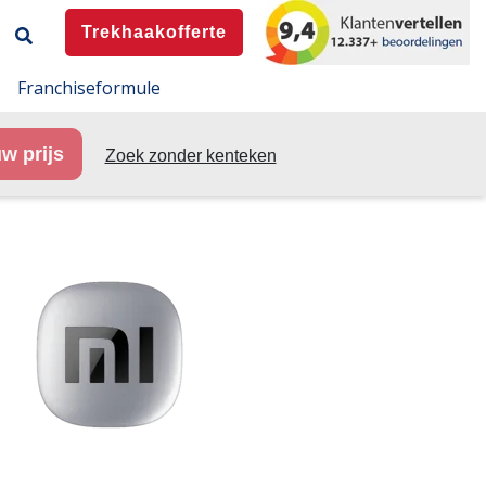
Trekhaakofferte
Franchiseformule
w prijs
Zoek zonder kenteken