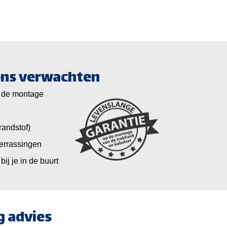
 ons verwachten
 de montage
randstof)
verrassingen
bij je in de buurt
g advies