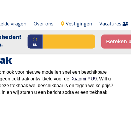
telde vragen
Over ons
Vestigingen
Vacatures
kheden?
Bereken u
.
aak
t om ook voor nieuwe modellen snel een beschikbare
g geen trekhaak ontwikkeld voor de
Xiaomi YU9
. Wilt u
eze trekhaak wel beschikbaar is en tegen welke prijs?
 in en wij sturen u een bericht zodra er een trekhaak