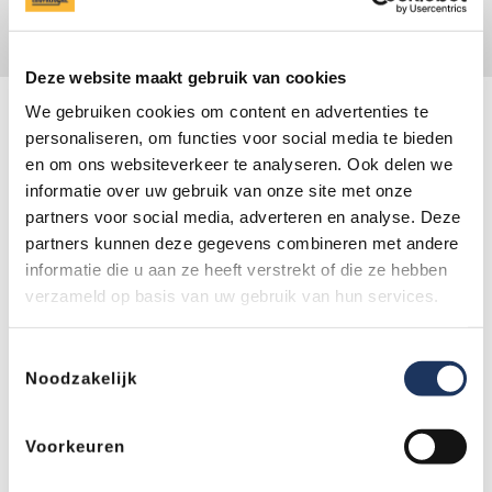
vestigingen, altijd één bij je in de buurt
Deze website maakt gebruik van cookies
We gebruiken cookies om content en advertenties te
Gratis leenauto
personaliseren, om functies voor social media te bieden
Onze vakkundige monteurs zijn enige tijd bezig met
en om ons websiteverkeer te analyseren. Ook delen we
het bevestigen van de trekhaak aan uw Volvo ES90. In
informatie over uw gebruik van onze site met onze
de tussentijd kunt u profiteren van een gratis leenauto,
partners voor social media, adverteren en analyse. Deze
zodat u weer zorgeloos de weg op kunt. Voor het
partners kunnen deze gegevens combineren met andere
gebruik van onze leenauto betaalt u enkel de
informatie die u aan ze heeft verstrekt of die ze hebben
verbruikte brandstof.
verzameld op basis van uw gebruik van hun services.
Onze experts geven advies
Toestemmingsselectie
Dankzij onze vakkundig aanpak profiteert u bij
Noodzakelijk
Trekhaakcentrum van levenslange garantie op
montage. Daarnaast adviseren onze professionals u
altijd eerlijk over de geschikte trekhaak voor uw Volvo
Voorkeuren
ES90. Is de trekhaak gemonteerd? Dan lopen zij de
montage volledig na volgens een checklist. Zo