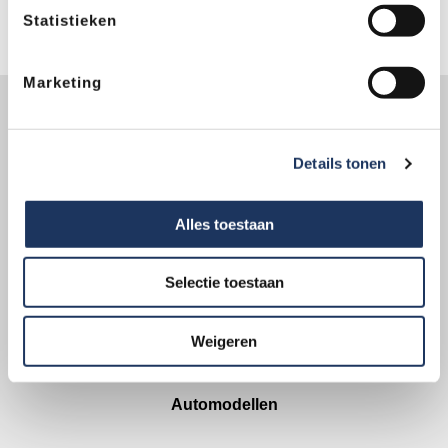
Statistieken
garanderen we kwaliteit én veiligheid.
Marketing
Trekhaakcentrum in cijfers
102
Details tonen
Vestigingen
Alles toestaan
150,000
Selectie toestaan
Trekhaakmontages
1,500
Weigeren
Automodellen