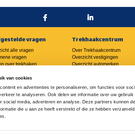
lgestelde vragen
Trekhaakcentrum
icht alle vragen
Over Trekhaakcentrum
mene vragen
Overzicht vestigingen
n over trekhaken
Overzicht automerken
n over kabelsets
Ondernemers
ik van cookies
n over techniek
er trekhaken
ontent en advertenties te personaliseren, om functies voor soci
Franchiseformule
aakofferte aanvragen
Login oude portal
erkeer te analyseren. Ook delen we informatie over uw gebruik
haak monteren
Login nieuwe portal
or social media, adverteren en analyse. Deze partners kunnen 
ormatie die u aan ze heeft verstrekt of die ze hebben verzameld
es.