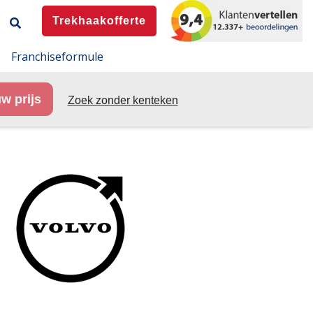
Trekhaakofferte
Franchiseformule
w prijs
Zoek zonder kenteken