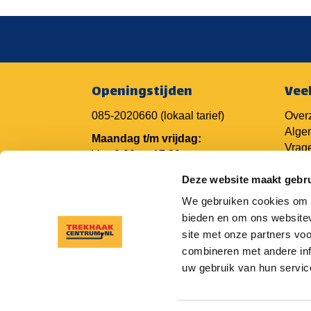
Openingstijden
Vee
085-2020660
(lokaal tarief)
Overz
Alge
Maandag t/m vrijdag:
Vrage
Van 8.00 tot 17.30 uur
Vrage
Deze website maakt gebru
Vrage
Camp
We gebruiken cookies om c
Trekh
bieden en om ons websitev
Trek
site met onze partners vo
combineren met andere inf
uw gebruik van hun servic