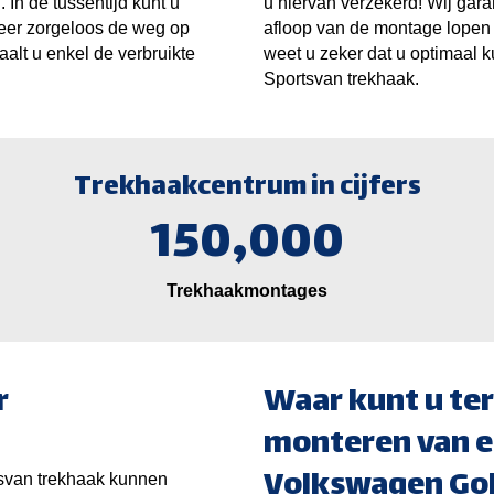
In de tussentijd kunt u
u hiervan verzekerd! Wij gara
weer zorgeloos de weg op
afloop van de montage lopen 
aalt u enkel de verbruikte
weet u zeker dat u optimaal 
Sportsvan trekhaak.
Trekhaakcentrum in cijfers
150,000
Trekhaakmontages
r
Waar kunt u ter
monteren van e
Volkswagen Gol
svan trekhaak kunnen