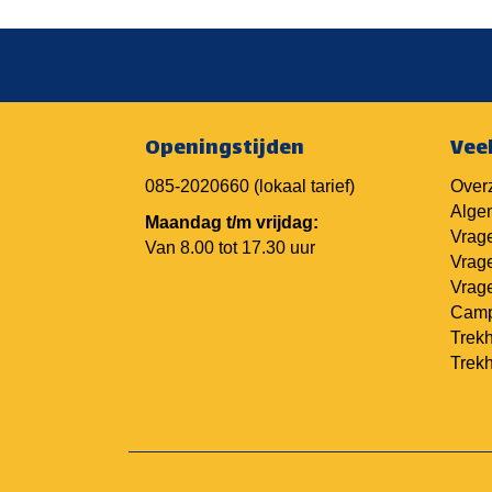
Openingstijden
Vee
085-2020660
(lokaal tarief)
Overz
Alge
Maandag t/m vrijdag:
Vrage
Van 8.00 tot 17.30 uur
Vrage
Vrage
Camp
Trekh
Trek