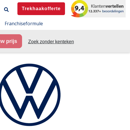
Trekhaakofferte
Franchiseformule
w prijs
Zoek zonder kenteken