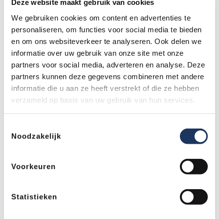
Gebruik een gratis leenauto
Deze website maakt gebruik van cookies
Wanneer onze monteurs de trekhaak op uw Suzuki
We gebruiken cookies om content en advertenties te
Baleno bevestigen, kunt u gebruik maken van onze
personaliseren, om functies voor social media te bieden
gratis leenautoservice. U betaalt alleen de kosten van
en om ons websiteverkeer te analyseren. Ook delen we
de brandstof. Zo kunt u uw trekhaak laten monteren en
informatie over uw gebruik van onze site met onze
uw dagelijkse activiteiten gewoon doorzetten.
partners voor social media, adverteren en analyse. Deze
Vakkundig advies door onze
partners kunnen deze gegevens combineren met andere
informatie die u aan ze heeft verstrekt of die ze hebben
experts
verzameld op basis van uw gebruik van hun services.
Voor advies over uw trekhaak bent u bij
Trekhaakcentrum.nl aan het juiste adres. Onze
Toestemmingsselectie
professionals helpen u bij het maken van de juiste
Noodzakelijk
keuze. Want welke trekhaak past bij uw wensen en is
daarnaast geschikt voor uw Suzuki Baleno? Heeft u
een keuze gemaakt, dan hoeft u zich geen zorgen te
Voorkeuren
maken over de montage. Bij ons staan kwaliteit en
veiligheid namelijk voorop. Bij Trekhaakcentrum.nl
Statistieken
ontvangt u niet voor niets levenslange garantie op
montage.