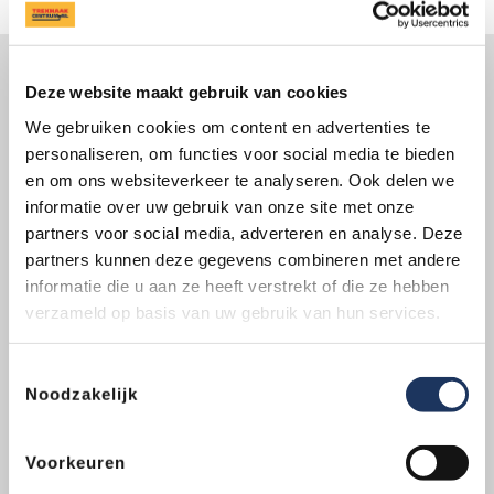
Altijd bij je in de buurt
Deze website maakt gebruik van cookies
Ben je op zoek naar een vakkundige specialist bij je in
We gebruiken cookies om content en advertenties te
de buurt? Trekhaakcentrum.nl heeft maar liefst
personaliseren, om functies voor social media te bieden
vestigingen
door heel Nederland. Ontdek jouw
en om ons websiteverkeer te analyseren. Ook delen we
dichtstbijzijnde vestiging of bel ons om je vragen te
informatie over uw gebruik van onze site met onze
stellen.
partners voor social media, adverteren en analyse. Deze
partners kunnen deze gegevens combineren met andere
|
085-2020660
Vind je vestiging
informatie die u aan ze heeft verstrekt of die ze hebben
Dit mag je van ons verwachten
verzameld op basis van uw gebruik van hun services.
Levenslange garantie
op
Toestemmingsselectie
de montage
Noodzakelijk
Montage gereed in 1 dag
Huurvrije leenauto (excl.
Voorkeuren
brandstof)