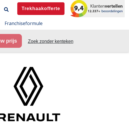
Trekhaakofferte
Franchiseformule
w prijs
Zoek zonder kenteken