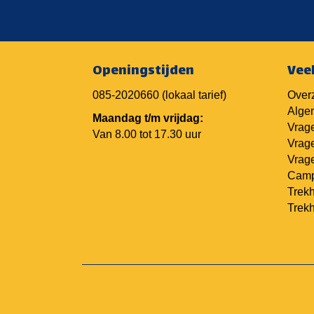
Openingstijden
Vee
085-2020660
(lokaal tarief)
Overz
Alge
Maandag t/m vrijdag:
Vrage
Van 8.00 tot 17.30 uur
Vrage
Vrage
Camp
Trekh
Trek