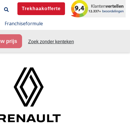
Trekhaakofferte
Franchiseformule
w prijs
Zoek zonder kenteken