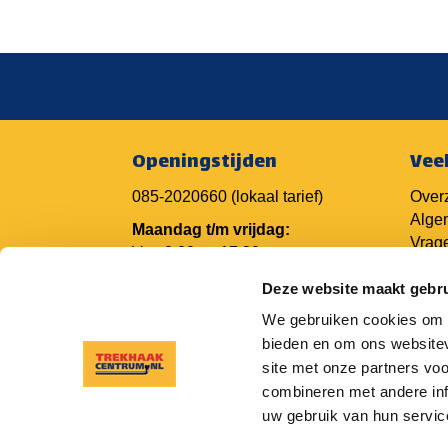
Openingstijden
Vee
085-2020660
(lokaal tarief)
Overz
Alge
Maandag t/m vrijdag:
Vrage
Van 8.00 tot 17.30 uur
Vrage
Deze website maakt gebru
Vrage
Camp
We gebruiken cookies om c
Trekh
bieden en om ons websitev
Trek
site met onze partners vo
combineren met andere inf
uw gebruik van hun servic