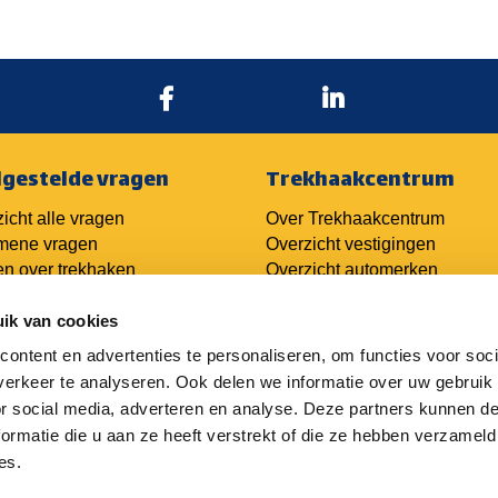
lgestelde vragen
Trekhaakcentrum
icht alle vragen
Over Trekhaakcentrum
mene vragen
Overzicht vestigingen
n over trekhaken
Overzicht automerken
n over kabelsets
Ondernemers
ik van cookies
n over techniek
er trekhaken
ontent en advertenties te personaliseren, om functies voor soci
Franchiseformule
aakofferte aanvragen
Login oude portal
erkeer te analyseren. Ook delen we informatie over uw gebruik
haak monteren
Login nieuwe portal
or social media, adverteren en analyse. Deze partners kunnen 
ormatie die u aan ze heeft verstrekt of die ze hebben verzameld
es.