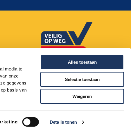
085 - 20 20 660
Alles toestaan
al media te
 van onze
Selectie toestaan
deze gegevens
 op basis van
Weigeren
Disclaimer
Privacy
Cookies
Voorwaarden
rketing
Details tonen