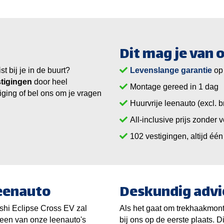
Dit mag je van
 bij je in de buurt?
Levenslange garantie
op
tigingen
door heel
Montage gereed in 1 dag
iging of bel ons om je vragen
Huurvrije leenauto (excl. b
All-inclusive prijs zonder 
vestigingen, altijd één 
leenauto
Deskundig advi
ishi
Eclipse Cross EV
zal
Als het gaat om trekhaakmonta
 een van onze leenauto's
bij ons op de eerste plaats. D