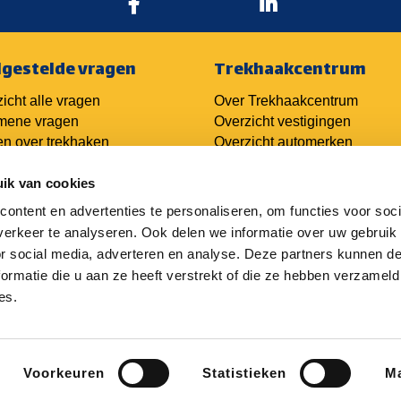
lgestelde vragen
Trekhaakcentrum
icht alle vragen
Over Trekhaakcentrum
mene vragen
Overzicht vestigingen
n over trekhaken
Overzicht automerken
n over kabelsets
Ondernemers
ik van cookies
n over techniek
er trekhaken
ontent en advertenties te personaliseren, om functies voor soci
Franchiseformule
aakofferte aanvragen
Login oude portal
erkeer te analyseren. Ook delen we informatie over uw gebruik
haak monteren
Login nieuwe portal
or social media, adverteren en analyse. Deze partners kunnen 
ormatie die u aan ze heeft verstrekt of die ze hebben verzameld
es.
Voorkeuren
Statistieken
Ma