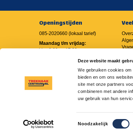
Openingstijden
Vee
085-2020660
(lokaal tarief)
Overz
Alge
Maandag t/m vrijdag:
Vrage
Van 8.00 tot 17.30 uur
Vrage
Deze website maakt gebru
Vrage
Camp
We gebruiken cookies om c
Trekh
bieden en om ons websitev
Trek
site met onze partners vo
combineren met andere inf
uw gebruik van hun servic
Toestemmingsselectie
Noodzakelijk