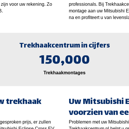
 zijn voor uw rekening. Zo
professionals. Bij Trekhaakce
B.
montage aan uw Mitsubishi
E
na en profiteert u van levens
Trekhaakcentrum in cijfers
150,000
Trekhaakmontages
w trekhaak
Uw Mitsubishi E
voorzien van e
gesproken prijs, er zullen
Problemen met uw Mitsubish
itsubishi
Eclipse Cross EV
Trekhaakcentrum.nl helpt u g