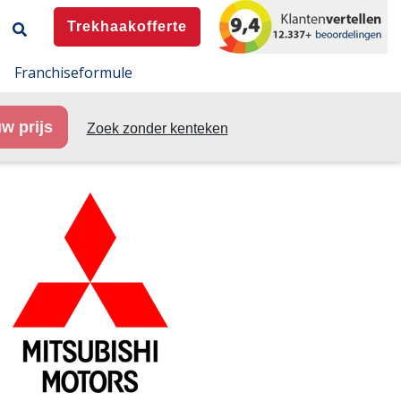
Trekhaakofferte
Franchiseformule
w prijs
Zoek zonder kenteken