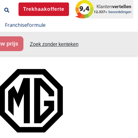
Trekhaakofferte
Franchiseformule
w prijs
Zoek zonder kenteken