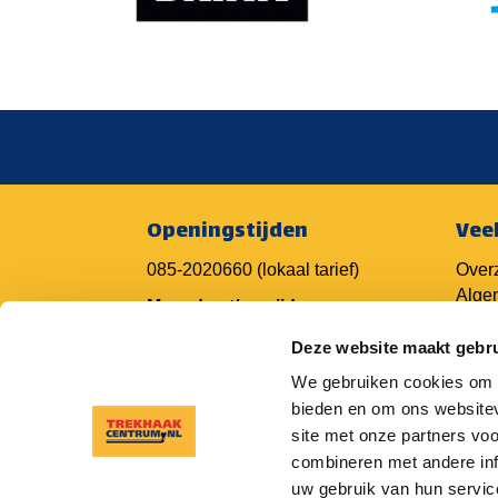
Openingstijden
Vee
085-2020660
(lokaal tarief)
Overz
Alge
Maandag t/m vrijdag:
Vrage
Van 8.00 tot 17.30 uur
Vrage
Deze website maakt gebru
Vrage
We gebruiken cookies om c
Camp
bieden en om ons websitev
Trekh
site met onze partners vo
Trek
combineren met andere inf
uw gebruik van hun servic