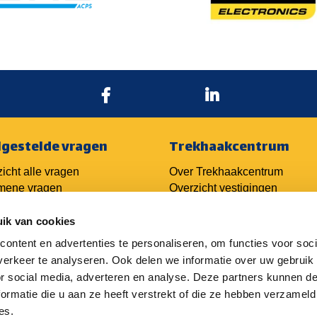
lgestelde vragen
Trekhaakcentrum
icht alle vragen
Over Trekhaakcentrum
mene vragen
Overzicht vestigingen
n over trekhaken
Overzicht automerken
n over kabelsets
ik van cookies
Ondernemers
n over techniek
ontent en advertenties te personaliseren, om functies voor soci
er trekhaken
Franchiseformule
erkeer te analyseren. Ook delen we informatie over uw gebruik
aakofferte aanvragen
Login oude portal
or social media, adverteren en analyse. Deze partners kunnen 
haak monteren
Login nieuwe portal
ormatie die u aan ze heeft verstrekt of die ze hebben verzameld
es.