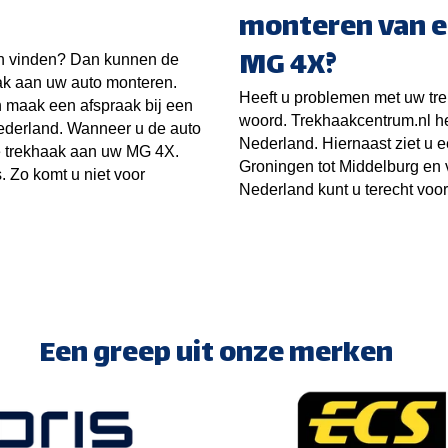
monteren van e
MG 4X?
n vinden? Dan kunnen de
ak aan uw auto monteren.
Heeft u problemen met uw tre
 maak een afspraak bij een
woord. Trekhaakcentrum.nl he
Nederland. Wanneer u de auto
Nederland. Hiernaast ziet u 
de trekhaak aan uw MG 4X.
Groningen tot Middelburg en 
s. Zo komt u niet voor
Nederland kunt u terecht voo
Een greep uit onze merken