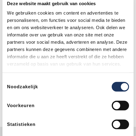
Deze website maakt gebruik van cookies
Gratis leenauto
We gebruiken cookies om content en advertenties te
personaliseren, om functies voor social media te bieden
Onze vakkundige monteurs zijn enige tijd bezig met
het bevestigen van de trekhaak aan uw Mazda
CX-6e
.
en om ons websiteverkeer te analyseren. Ook delen we
In de tussentijd kunt u profiteren van een gratis
informatie over uw gebruik van onze site met onze
leenauto, zodat u weer zorgeloos de weg op kunt. Voor
partners voor social media, adverteren en analyse. Deze
het gebruik van onze leenauto betaalt u enkel de
partners kunnen deze gegevens combineren met andere
verbruikte brandstof.
informatie die u aan ze heeft verstrekt of die ze hebben
verzameld op basis van uw gebruik van hun services.
Altijd deskundig advies
Levenslange garantie op trekhaakmontage? Bij
Toestemmingsselectie
Trekhaakcentrum.nl bent u hiervan verzekerd! Wij
Noodzakelijk
garanderen namelijk kwaliteit en veiligheid. Na afloop
van de montage lopen onze professionals alles
nauwkeurig na. Zo weet u zeker dat u optimaal kunt
Voorkeuren
genieten van uw Mazda
CX-6e
trekhaak.
Statistieken