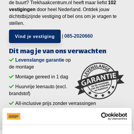
de buurt? Trekhaakcentrum.nl heeft maar liefst
vestigingen
door heel Nederland. Ontdek jouw
dichtstbijzijnde vestiging of bel ons om je vragen te
stellen.
|
085-2020660
Vind je vestiging
Dit mag je van ons verwachten
Levenslange garantie
op
de montage
Montage gereed in 1 dag
Huurvrije leenauto (excl.
brandstof)
All-inclusive prijs zonder verrassingen
vestigingen, altijd één bij je in de buurt