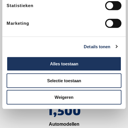
All-inclusive prijs zonder verrassingen
Statistieken
vestigingen, altijd één bij je in de buurt
Marketing
Trekhaakcentrum in cijfers
Details tonen
102
Alles toestaan
Vestigingen
150,000
Selectie toestaan
Trekhaakmontages
Weigeren
1,500
Automodellen