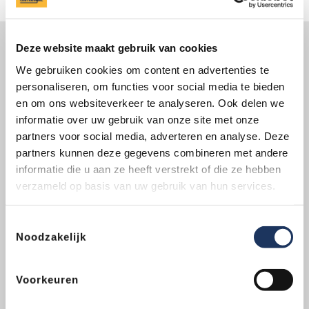
Altijd bij je in de buurt
Deze website maakt gebruik van cookies
We gebruiken cookies om content en advertenties te
Ben je op zoek naar een vakkundige specialist bij je in
personaliseren, om functies voor social media te bieden
de buurt? Trekhaakcentrum.nl heeft maar liefst
vestigingen
door heel Nederland. Ontdek jouw
en om ons websiteverkeer te analyseren. Ook delen we
dichtstbijzijnde vestiging of bel ons om je vragen te
informatie over uw gebruik van onze site met onze
stellen.
partners voor social media, adverteren en analyse. Deze
partners kunnen deze gegevens combineren met andere
|
085-2020660
Vind je vestiging
informatie die u aan ze heeft verstrekt of die ze hebben
verzameld op basis van uw gebruik van hun services.
Dit mag je van ons verwachten
Levenslange garantie
op
Toestemmingsselectie
de montage
Noodzakelijk
Montage gereed in 1 dag
Voorkeuren
Huurvrije leenauto (excl.
brandstof)