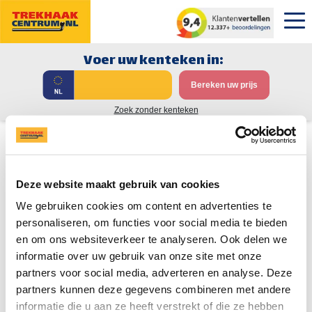
Voer uw kenteken in:
Bereken uw prijs
Zoek zonder kenteken
Trekhaak Lancia Gamma
Deze website maakt gebruik van cookies
We gebruiken cookies om content en advertenties te
Hou mij op de hoogte!
personaliseren, om functies voor social media te bieden
Op dit moment is er nog geen trekhaak beschikbaar voor de
en om ons websiteverkeer te analyseren. Ook delen we
Lancia Gamma.
informatie over uw gebruik van onze site met onze
partners voor social media, adverteren en analyse. Deze
Laat uw naam en emailadres achter en wij sturen u direct een
bericht zodra er een trekhaak beschikbaar komt voor de
Lancia
partners kunnen deze gegevens combineren met andere
Gamma
.
informatie die u aan ze heeft verstrekt of die ze hebben