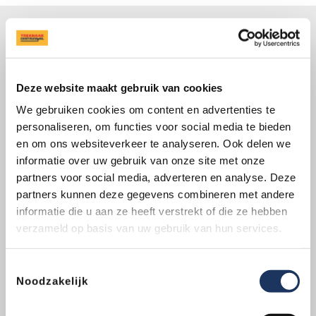
Altijd bij je in de buurt
Ben je op zoek naar een vakkundige specialist bij je in
de buurt? Trekhaakcentrum.nl heeft maar liefst
Deze website maakt gebruik van cookies
vestigingen
door heel Nederland. Ontdek jouw
dichtstbijzijnde vestiging of bel ons om je vragen te
We gebruiken cookies om content en advertenties te
stellen.
personaliseren, om functies voor social media te bieden
en om ons websiteverkeer te analyseren. Ook delen we
|
085-2020660
Vind je vestiging
informatie over uw gebruik van onze site met onze
partners voor social media, adverteren en analyse. Deze
Dit mag je van ons verwachten
partners kunnen deze gegevens combineren met andere
Levenslange garantie
op
informatie die u aan ze heeft verstrekt of die ze hebben
de montage
verzameld op basis van uw gebruik van hun services.
Montage gereed in 1 dag
Toestemmingsselectie
Huurvrije leenauto (excl.
Noodzakelijk
brandstof)
All-inclusive prijs zonder verrassingen