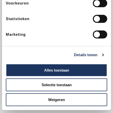
Voorkeuren
vestigingen, altijd één bij je in de buurt
Statistieken
Trekhaakcentrum in cijfers
Marketing
102
Vestigingen
Details tonen
150,000
Alles toestaan
Trekhaakmontages
Selectie toestaan
1,500
Weigeren
Automodellen