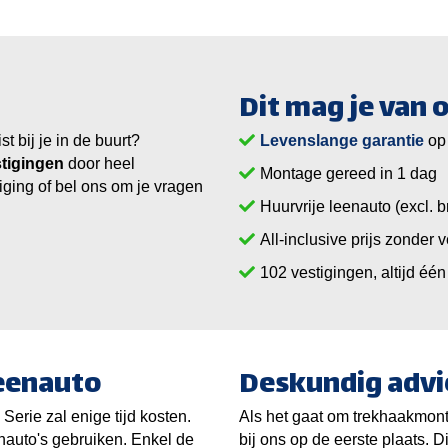
Dit mag je van
 bij je in de buurt?
Levenslange garantie
op
tigingen
door heel
Montage gereed in 1 dag
iging of bel ons om je vragen
Huurvrije leenauto (excl. b
All-inclusive prijs zonder 
vestigingen, altijd één 
leenauto
Deskundig advi
rie zal enige tijd kosten.
Als het gaat om trekhaakmonta
nauto's gebruiken. Enkel de
bij ons op de eerste plaats. D