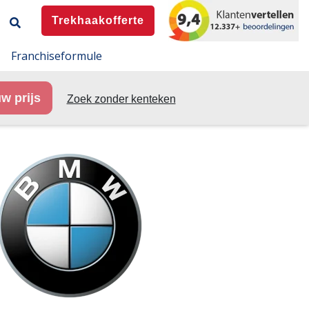
Trekhaakofferte
Franchiseformule
w prijs
Zoek zonder kenteken