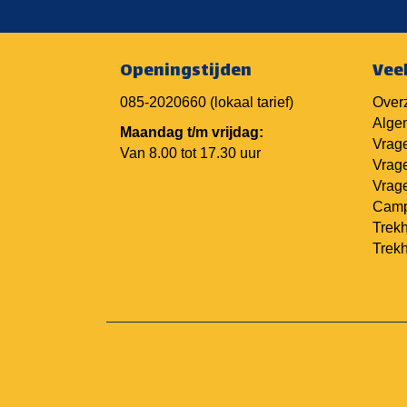
Openingstijden
Vee
085-2020660
(lokaal tarief)
Overz
Alge
Maandag t/m vrijdag:
Vrage
Van 8.00 tot 17.30 uur
Vrage
Vrage
Camp
Trekh
Trek