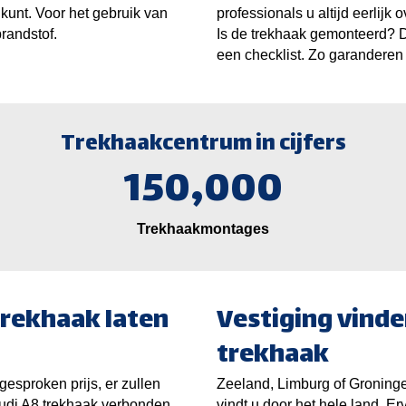
kunt. Voor het gebruik van
professionals u altijd eerlijk
randstof.
Is de trekhaak gemonteerd? D
een checklist. Zo garanderen 
Trekhaakcentrum in cijfers
150,000
Trekhaakmontages
rekhaak laten
Vestiging vinde
trekhaak
gesproken prijs, er zullen
Zeeland, Limburg of Groninge
udi A8 trekhaak verbonden
vindt u door het hele land. 