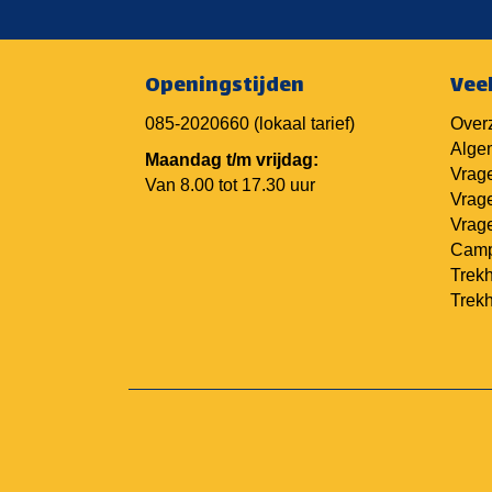
Openingstijden
Vee
085-2020660
(lokaal tarief)
Overz
Alge
Maandag t/m vrijdag:
Vrage
Van 8.00 tot 17.30 uur
Vrage
Vrage
Camp
Trekh
Trek