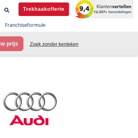
Trekhaakofferte
Franchiseformule
w prijs
Zoek zonder kenteken